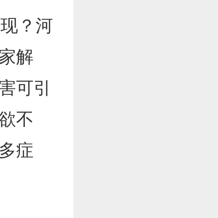
现？河
家解
害可引
欲不
多症