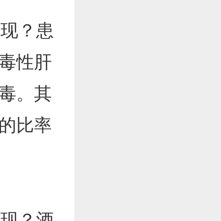
现？患
毒性肝
毒。其
的比率
现？酒