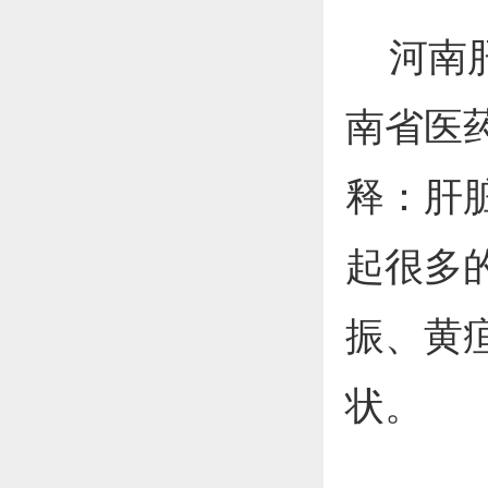
河南肝
南省医
释：肝
起很多
振、黄
状。