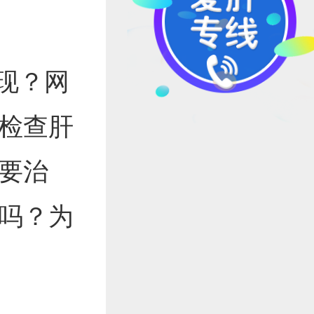
现？网
检查肝
要治
吗？为