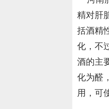
精对肝
括酒精
化，不
酒的主
化为醛
用，可