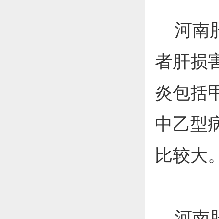
河南肝
者肝损
炎包括
中乙型
比较大
河南肝