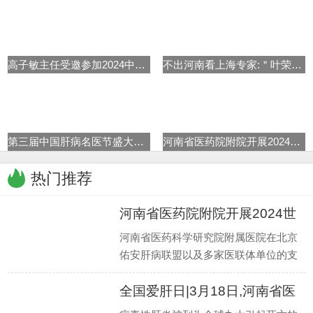
高子敏主任受邀参加2024中华医学
不出河南看上海专家:＂叶荣森肝
第三届中国肝病名医节盛大启动
河南省医药院附院开展2024世界肝
热门推荐
河南省医药院附院开展2024世
界肝
河南省医药科学研究院附属医院在北京
佑安肝病联盟以及多家医联体单位的支
持下,在乙肝临床治愈专病门诊稳定推进
全国爱肝日|3月18日,河南省医
的同时
药院