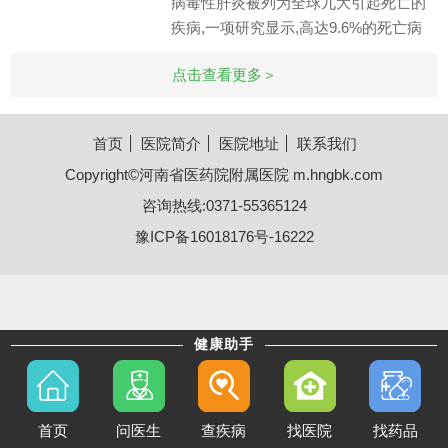
病毒性肝炎被列为全球九大引起死亡的
疾病,一项研究显示,高达9.6%的死亡病
例由可导致肝硬化和肝癌的乙型和丙型
点击查看更多＞
肝炎引起
首页
医院简介
医院地址
联系我们
Copyright©河南省医药院附属医院 m.hngbk.com
咨询热线:0371-55365124
豫ICP备16018176号-16222
健康助手
首页
问医生
查疾病
找医院
找药品