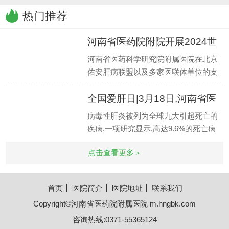
热门推荐
河南省医药院附院开展2024世
界肝
河南省医药科学研究院附属医院在北京
佑安肝病联盟以及多家医联体单位的支
持下,在乙肝临床治愈专病门诊稳定推进
全国爱肝日|3月18日,河南省医
的同时
药院
病毒性肝炎被列为全球九大引起死亡的
疾病,一项研究显示,高达9.6%的死亡病
例由可导致肝硬化和肝癌的乙型和丙型
点击查看更多＞
肝炎引起
首页
医院简介
医院地址
联系我们
Copyright©河南省医药院附属医院 m.hngbk.com
咨询热线:0371-55365124