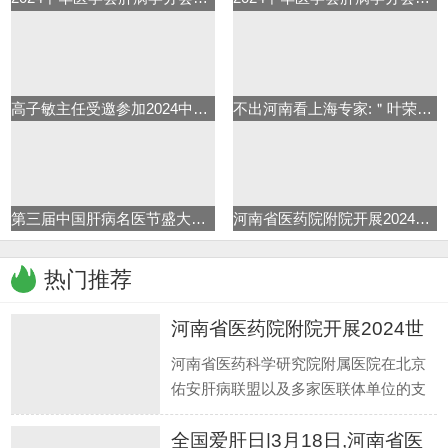
高子敏主任受邀参加2024中华医学
不出河南看上海专家:＂叶荣森肝
第三届中国肝病名医节盛大启动
河南省医药院附院开展2024世界肝
热门推荐
河南省医药院附院开展2024世
界肝
河南省医药科学研究院附属医院在北京
佑安肝病联盟以及多家医联体单位的支
持下,在乙肝临床治愈专病门诊稳定推进
全国爱肝日|3月18日,河南省医
的同时