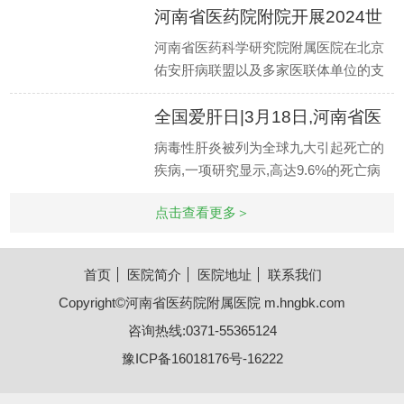
河南省医药院附院开展2024世
界肝
河南省医药科学研究院附属医院在北京
佑安肝病联盟以及多家医联体单位的支
持下,在乙肝临床治愈专病门诊稳定推进
全国爱肝日|3月18日,河南省医
的同时
药院
病毒性肝炎被列为全球九大引起死亡的
疾病,一项研究显示,高达9.6%的死亡病
例由可导致肝硬化和肝癌的乙型和丙型
点击查看更多＞
肝炎引起
首页
医院简介
医院地址
联系我们
Copyright©河南省医药院附属医院 m.hngbk.com
咨询热线:0371-55365124
豫ICP备16018176号-16222