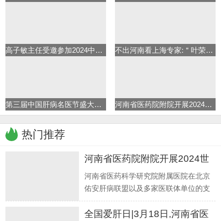
高子敏主任受邀参加2024中华医学
不出河南看上海专家:＂叶荣森肝
第三届中国肝病名医节盛大启动
河南省医药院附院开展2024世界肝
热门推荐
河南省医药院附院开展2024世
界肝
河南省医药科学研究院附属医院在北京
佑安肝病联盟以及多家医联体单位的支
持下,在乙肝临床治愈专病门诊稳定推进
全国爱肝日|3月18日,河南省医
的同时