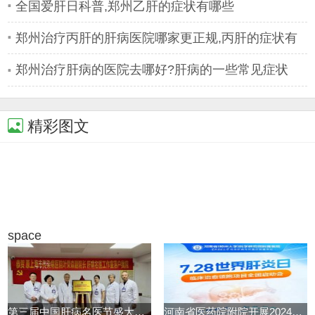
院
全国爱肝日科普,郑州乙肝的症状有哪些
郑州治疗丙肝的肝病医院哪家更正规,丙肝的症状有
哪些
郑州治疗肝病的医院去哪好?肝病的一些常见症状
精彩图文
space
第三届中国肝病名医节盛大启动
河南省医药院附院开展2024世界肝