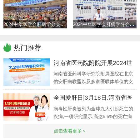
2024中华医学会肝病学分会学术年
2024中华医学会肝病学分会学术年
热门推荐
河南省医药院附院开展2024世
界肝
河南省医药科学研究院附属医院在北京
佑安肝病联盟以及多家医联体单位的支
持下,在乙肝临床治愈专病门诊稳定推进
全国爱肝日|3月18日,河南省医
的同时
药院
病毒性肝炎被列为全球九大引起死亡的
疾病,一项研究显示,高达9.6%的死亡病
例由可导致肝硬化和肝癌的乙型和丙型
点击查看更多＞
肝炎引起