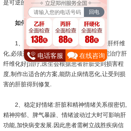
是可逆的.
如何阻断肝纤维化向肝癌发展?
1、按照医生嘱咐用药治疗:一旦确诊肝纤维
化,必须选择[商丘肝病医院_郑州哪个医院治疗肝
电话客服
在线咨询
纤维化好]治疗,医生会根据患者肝脏受到损害程
度,制作出适合的方案,能防止病情恶化,让受到损
害的肝脏得到修复.
2、稳定好情绪:肝脏和精神情绪关系很密切,
精神抑郁、脾气暴躁、情绪波动过大时可影响肝
功能,加快病变发展.因此患者需树立战胜疾病信