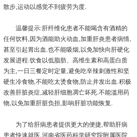
散步,运动以感觉不到疲劳为度.
温馨提示:肝纤维化患者不能喝含有酒精的
任何饮料,因为酒能助火动血,加重肝炎患者病情,
甚至引起胃出血.也不能吸烟,以免加快向肝硬化
发展进程.饮食以低脂肪、高维生素和高蛋白质
为主,一日三餐定时定量,避免吃辛辣刺激性和坚
硬生冷食物,不能吃太烫食物,防止并发出血.积极
改善肝脏炎症,减轻肝细胞凋亡坏死.不能滥用药
物,以免加重肝脏负担,影响肝脏功能恢复.
为了给肝病患者提供更大的便捷,帮助肝病
患者快速就医,河南省医药科学研究院附属医院