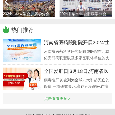
24世界肝
2024中华医学会肝病学分会学术年
2024中华医学会肝病学分会学术年
热门推荐
河南省医药院附院开展2024世
界肝
河南省医药科学研究院附属医院在北京
佑安肝病联盟以及多家医联体单位的支
持下,在乙肝临床治愈专病门诊稳定推进
全国爱肝日|3月18日,河南省医
的同时
药院
病毒性肝炎被列为全球九大引起死亡的
疾病,一项研究显示,高达9.6%的死亡病
例由可导致肝硬化和肝癌的乙型和丙型
点击查看更多＞
肝炎引起