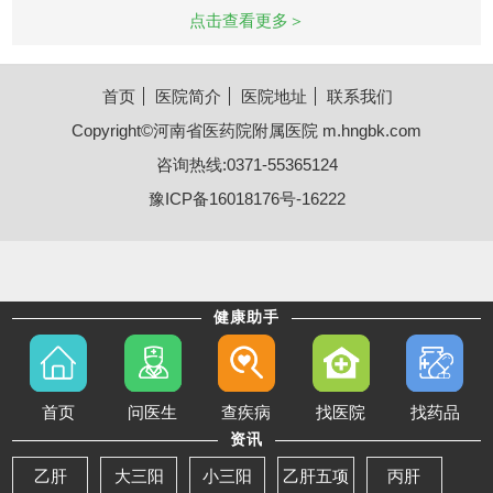
点击查看更多＞
肝炎引起
首页
医院简介
医院地址
联系我们
Copyright©河南省医药院附属医院 m.hngbk.com
咨询热线:0371-55365124
豫ICP备16018176号-16222
健康助手
首页
问医生
查疾病
找医院
找药品
资讯
乙肝
大三阳
小三阳
乙肝五项
丙肝