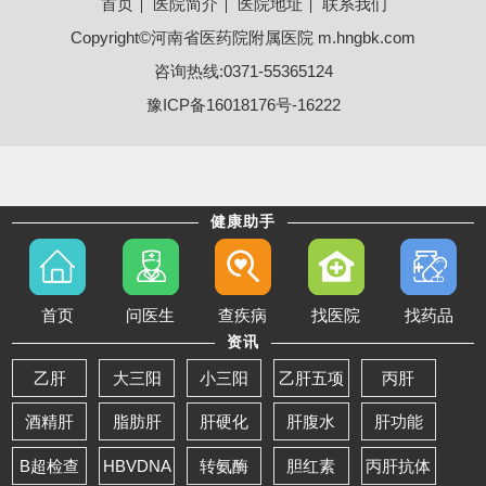
首页
医院简介
医院地址
联系我们
Copyright©河南省医药院附属医院 m.hngbk.com
咨询热线:0371-55365124
豫ICP备16018176号-16222
健康助手
首页
问医生
查疾病
找医院
找药品
资讯
乙肝
大三阳
小三阳
乙肝五项
丙肝
酒精肝
脂肪肝
肝硬化
肝腹水
肝功能
B超检查
HBVDNA
转氨酶
胆红素
丙肝抗体