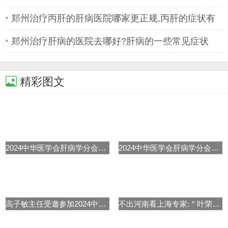
郑州治疗丙肝的肝病医院哪家更正规,丙肝的症状有
哪些
郑州治疗肝病的医院去哪好?肝病的一些常见症状
精彩图文
2024中华医学会肝病学分会学术年
2024中华医学会肝病学分会学术年
高子敏主任受邀参加2024中华医学
不出河南看上海专家:＂叶荣森肝