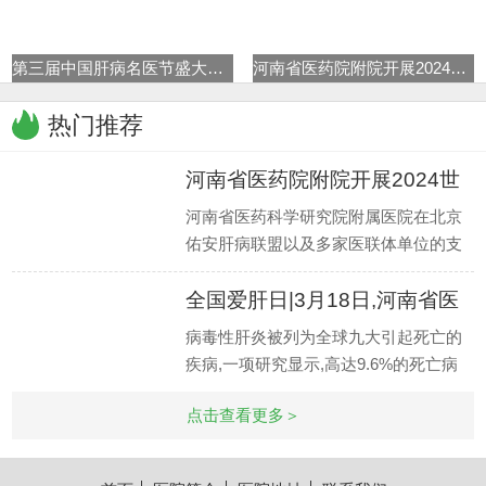
第三届中国肝病名医节盛大启动
河南省医药院附院开展2024世界肝
热门推荐
河南省医药院附院开展2024世
界肝
河南省医药科学研究院附属医院在北京
佑安肝病联盟以及多家医联体单位的支
持下,在乙肝临床治愈专病门诊稳定推进
全国爱肝日|3月18日,河南省医
的同时
药院
病毒性肝炎被列为全球九大引起死亡的
疾病,一项研究显示,高达9.6%的死亡病
例由可导致肝硬化和肝癌的乙型和丙型
点击查看更多＞
肝炎引起